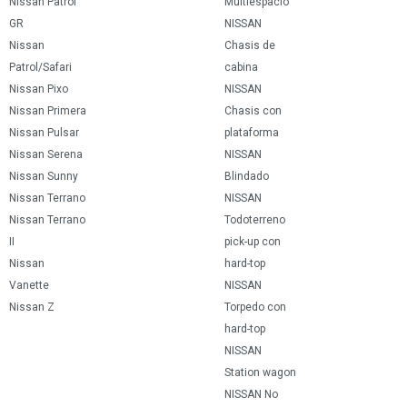
Nissan Patrol
Multiespacio
GR
NISSAN
Nissan
Chasis de
Patrol/Safari
cabina
Nissan Pixo
NISSAN
Nissan Primera
Chasis con
Nissan Pulsar
plataforma
Nissan Serena
NISSAN
Nissan Sunny
Blindado
Nissan Terrano
NISSAN
Nissan Terrano
Todoterreno
II
pick-up con
Nissan
hard-top
Vanette
NISSAN
Nissan Z
Torpedo con
hard-top
NISSAN
Station wagon
NISSAN No