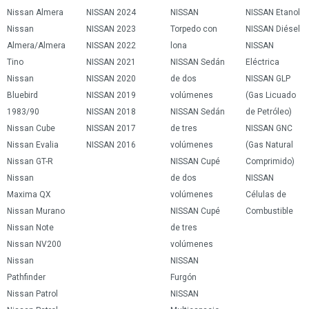
Nissan Almera
NISSAN 2024
NISSAN
NISSAN Etanol
Nissan
NISSAN 2023
Torpedo con
NISSAN Diésel
Almera/Almera
NISSAN 2022
lona
NISSAN
Tino
NISSAN 2021
NISSAN Sedán
Eléctrica
Nissan
NISSAN 2020
de dos
NISSAN GLP
Bluebird
NISSAN 2019
volúmenes
(Gas Licuado
1983/90
NISSAN 2018
NISSAN Sedán
de Petróleo)
Nissan Cube
NISSAN 2017
de tres
NISSAN GNC
Nissan Evalia
NISSAN 2016
volúmenes
(Gas Natural
Nissan GT-R
NISSAN Cupé
Comprimido)
Nissan
de dos
NISSAN
Maxima QX
volúmenes
Células de
Nissan Murano
NISSAN Cupé
Combustible
Nissan Note
de tres
Nissan NV200
volúmenes
Nissan
NISSAN
Pathfinder
Furgón
Nissan Patrol
NISSAN