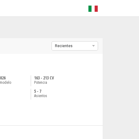
Recientes
2026
163 - 213 CV
 modelo
Potencia
5 - 7
Asientos