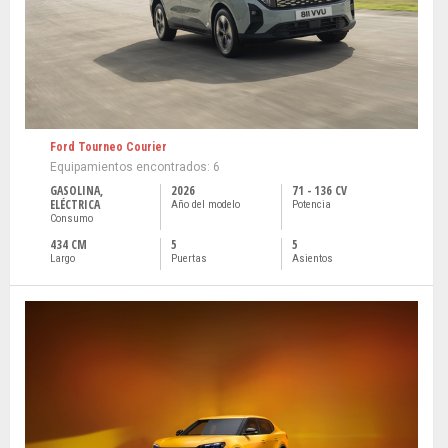
Ford Tourneo Courier
Equipamientos encontrados: 6
GASOLINA,
2026
71 - 136 CV
ELÉCTRICA
Año del modelo
Potencia
Consumo
434 CM
5
5
Largo
Puertas
Asientos