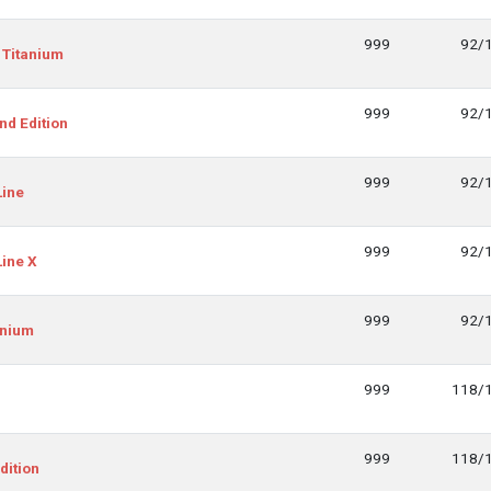
999
92/
 Titanium
999
92/
d Edition
999
92/
Line
999
92/
ine X
999
92/
anium
999
118/
999
118/
dition