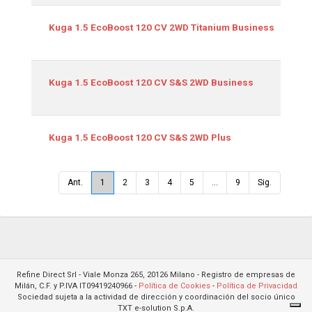
Kuga 1.5 EcoBoost 120 CV 2WD Titanium Business
Kuga 1.5 EcoBoost 120 CV S&S 2WD Business
Kuga 1.5 EcoBoost 120 CV S&S 2WD Plus
Ant.
1
2
3
4
5
…
9
Sig.
Refine Direct Srl - Viale Monza 265, 20126 Milano - Registro de empresas de
Milán, C.F. y P.IVA IT09419240966 -
Política de Cookies
-
Política de Privacidad
Sociedad sujeta a la actividad de dirección y coordinación del socio único
TXT e-solution S.p.A.