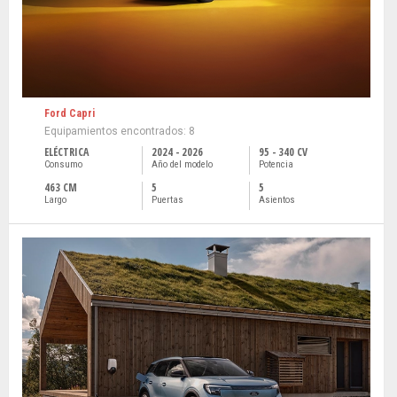
Ford Capri
Equipamientos encontrados: 8
ELÉCTRICA
2024 - 2026
95 - 340 CV
Consumo
Año del modelo
Potencia
463 CM
5
5
Largo
Puertas
Asientos