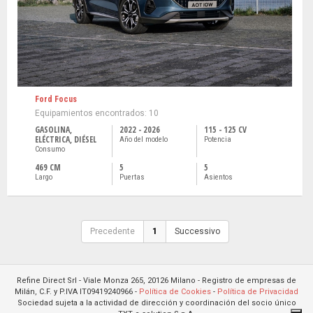
Ford Focus
Equipamientos encontrados: 10
GASOLINA,
2022 - 2026
115 - 125 CV
ELÉCTRICA, DIÉSEL
Año del modelo
Potencia
Consumo
469 CM
5
5
Largo
Puertas
Asientos
Precedente
1
Successivo
Refine Direct Srl - Viale Monza 265, 20126 Milano - Registro de empresas de
Milán, C.F. y P.IVA IT09419240966 -
Política de Cookies
-
Política de Privacidad
Sociedad sujeta a la actividad de dirección y coordinación del socio único