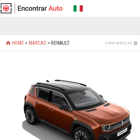
HOME
>
MARCAS
> RENAULT
OTROS MODELOS