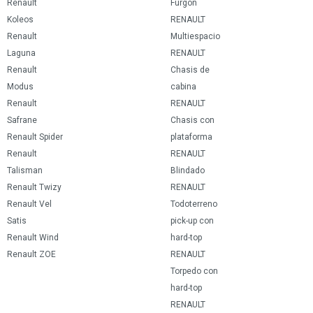
Renault
Furgón
Koleos
RENAULT
Renault
Multiespacio
Laguna
RENAULT
Renault
Chasis de
Modus
cabina
Renault
RENAULT
Safrane
Chasis con
Renault Spider
plataforma
Renault
RENAULT
Talisman
Blindado
Renault Twizy
RENAULT
Renault Vel
Todoterreno
Satis
pick-up con
Renault Wind
hard-top
Renault ZOE
RENAULT
Torpedo con
hard-top
RENAULT