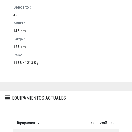
Depósito :
40l
Altura :
145 cm
Largo :
175 cm
Peso :
1138 - 1213 Kg
EQUIPAMIENTOS ACTUALES
Equipamiento
cm3
Kw/CV
Equipamiento
cm3
Kw/CV