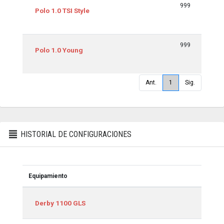
999
70/
Polo 1.0 TSI Style
999
59/
Polo 1.0 Young
Ant.
1
Sig.
HISTORIAL DE CONFIGURACIONES
Equipamiento
Equipamiento
Derby 1100 GLS