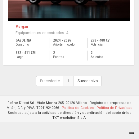
Morgan
Equipamientos encontrados: 4
GASOLINA
2024 - 2026
258 - 408 CV
Consumo
Año del modelo
Potencia
382 - 411 CM
2
2
Largo
Puertas
Asientos
Precedente
1
Successivo
Refine Direct Srl - Viale Monza 265, 20126 Milano - Registro de empresas de
Milán, C.F. y P.IVA IT09419240966 -
Política de Cookies
-
Política de Privacidad
Sociedad sujeta a la actividad de dirección y coordinación del socio único
TXT e-solution S.p.A.