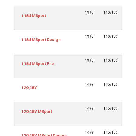
1995
110/150
Euro 6
118d MSport
tmp y
siguie
1995
110/150
Euro 6
118d MSport Design
tmp y
siguie
1995
110/150
Euro 6
118d MSport Pro
tmp y
siguie
1499
115/156
Euro 6
120 48V
tmp y
siguie
1499
115/156
Euro 6
120 48V MSport
tmp y
siguie
1499
115/156
Euro 6
120 48V MSport Design