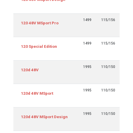
tmp y
siguie
1499
115/156
Euro 6
120 48V MSport Pro
tmp y
siguie
1499
115/156
Euro 6
120 Special Edition
tmp y
siguie
1995
110/150
Euro 6
120d 48V
tmp y
siguie
1995
110/150
Euro 6
120d 48V MSport
tmp y
siguie
1995
110/150
Euro 6
120d 48V MSport Design
tmp y
siguie