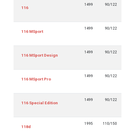
Equipamiento
cm3
Kw/CV
Euro
1499
90/122
Euro 6
116
tmp y
siguie
1499
90/122
Euro 6
116 MSport
tmp y
siguie
1499
90/122
Euro 6
116 MSport Design
tmp y
siguie
1499
90/122
Euro 6
116 MSport Pro
tmp y
siguie
1499
90/122
Euro 6
116 Special Edition
tmp y
siguie
1995
110/150
Euro 6
118d
tmp y
siguie