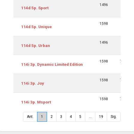
1496
70/95
114d 5p. Sport
1598
70/95
114d 5p. Unique
1496
70/95
114d 5p. Urban
1598
75/102
114i 3p. Dynamic Limited Edition
1598
75/102
114i 3p. Joy
1598
75/102
114i 3p. Msport
Ant.
1
2
3
4
5
…
19
Sig.