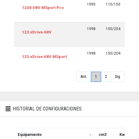
1995
110/150
Euro 6
120d 48V MSport Pro
tmp y
siguie
1998
150/204
Euro 6
123 xDrive 48V
tmp y
siguie
1998
150/204
Euro 6
123 xDrive 48V MSport
tmp y
siguie
Ant.
1
2
Sig.
HISTORIAL DE CONFIGURACIONES
Equipamiento
cm3
Kw/CV